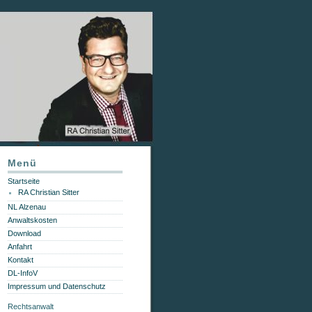
Menü
Startseite
RA Christian Sitter
NL Alzenau
Anwaltskosten
Download
Anfahrt
Kontakt
DL-InfoV
Impressum und Datenschutz
Rechtsanwalt