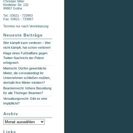
Christian Sitter
Kindleber Str. 132
99867 Gotha
Tel.: 03621 - 733963
Fax: 03621 - 733967
Termine nur nach Vereinbarung
Neueste Beiträge
Wer kämpft kann verlieren – Wer
nicht kämpft, hat schon verloren!
Klage eines Fußballfans gegen
Twitter-Nachricht der Polizei
erfolgreich
Mietrecht: Dürfen gewerbliche
Mieter, die coronabedingt ihr
Unternehmen schließen mußten,
deshalb ihre Mieter mindern?
Beamtenrecht: höhere Besoldung
für alle Thüringer Beamten?
Verwaltungsrecht: Gibt es eine
Impfpflicht?
Archiv
Archiv
Links