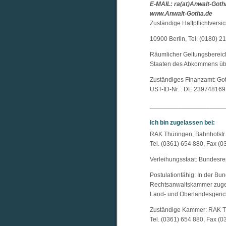
E-MAIL: ra(at)Anwalt-Goth
www.Anwalt-Gotha.de
Zuständige Haftpflichtversi
10900 Berlin, Tel. (0180) 
Räumlicher Geltungsbereic
Staaten des Abkommens übe
Zuständiges Finanzamt: Go
UST-ID-Nr. : DE 239748169
_____________________
Ich bin zugelassen bei:
RAK Thüringen, Bahnhofstr. 
Tel. (0361) 654 880, Fax (
Verleihungsstaat: Bundesre
Postulationfähig: In der Bu
Rechtsanwaltskammer zugel
Land- und Oberlandesgerich
Zuständige Kammer: RAK Thü
Tel. (0361) 654 880, Fax (