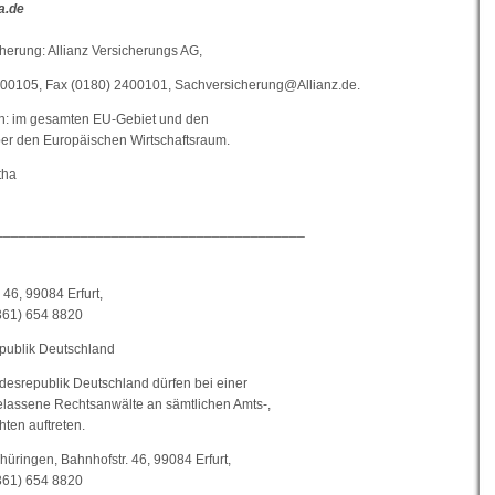
a.de
cherung: Allianz Versicherungs AG,
2100105, Fax (0180) 2400101, Sachversicherung@Allianz.de.
h: im gesamten EU-Gebiet und den
r den Europäischen Wirtschaftsraum.
tha
________________________________________
46, 99084 Erfurt,
0361) 654 8820
publik Deutschland
ndesrepublik Deutschland dürfen bei einer
assene Rechtsanwälte an sämtlichen Amts-,
ten auftreten.
ringen, Bahnhofstr. 46, 99084 Erfurt,
0361) 654 8820