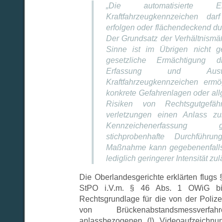
„Die automatisierte E
Kraftfahrzeugkennzeichen dar
erfolgen oder flächendeckend du
Der Grundsatz der Verhältnismä
Sinne ist im Übrigen nicht g
gesetzliche Ermächtigung di
Erfassung und Aus
Kraftfahrzeugkennzeichen ermö
konkrete Gefahrenlagen oder all
Risiken von Rechtsgutgefä
verletzungen einen Anlass zu
Kennzeichenerfassun
stichprobenhafte Durchführu
Maßnahme kann gegebenenfalls 
lediglich geringerer Intensität zul
Die Oberlandesgerichte erklärten flugs 
StPO i.V.m. § 46 Abs. 1 OWiG bil
Rechtsgrundlage für die von der Poli
von Brückenabstandsmessverfah
anlassbezogenen (!) Videoaufzeichnun