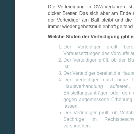
Die Verteidigung in OWi-Verfahren is
dicker Bretter. Das sich aber am Ende 
der Verteidiger am Ball bleibt und d
immer wieder gebetsmühlenhaft geltend
Welche Stufen der Verteidigung gibt 
Der Verteidiger greift bere
Voraussetzungen des Vorwurfs a
Der Verteidiger prüft, ob der 
ist;
Der Verteidiger bereitet die Haup
Der Verteidiger nutzt neue 
Hauptverhandlung auftreten
Einstellungsanträgen oder dem 
gegen angemessene Erhöhung d
lassen;
Der Verteidiger prüft, ob Verfa
Sachrüge im Rechtsbeschwe
versprechen.