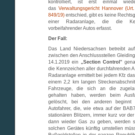
kontrolliert, ist erst einmal wie
das
Verwaltungsgericht Hannover (Urt.
849/19)
entschied, gibt es keine Rechtsg
einer Radaranlage, die die Ken
vorbeifahrender Autos erfasst.
Der Fall:
Das Land Niedersachsen betreibt au
zwischen den Anschlussstellen Gleidin
14.1.2019 ein
„Section Control“
gena
die Kennzeichen aller durchfahrenden A
Radaranlage ermittelt bei jedem Kfz da
einem 2,2 km langen Streckenabschnit
Fahrzeuge, die sich an die zugela
gehalten haben, werden beim Ausfa
gelöscht, bei den anderen beginnt 
Autofahrer, die, wie etwa auf der BAB7
stationären Blitzern, immer kurz vor d
dann wieder Gas zu geben, werden si
solchen Gerätes künftig umstellen mü
Bußgeldstellen in der ganzen Republi