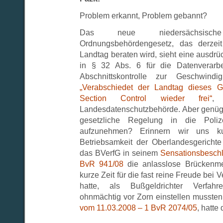
Problem erkannt, Problem gebannt?
Das neue niedersächsisc
Ordnungsbehördengesetz, das derzeit
Landtag beraten wird, sieht eine ausdr
in § 32 Abs. 6 für die Datenverar
Abschnittskontrolle zur Geschwindig
„Verabschiedet der Landtag dieses G
Section Control wieder frei“
,
Landesdatenschutzbehörde. Aber genügt 
gesetzliche Regelung in die Poliz
aufzunehmen? Erinnern wir uns k
Betriebsamkeit der Oberlandesgerichte
das BVerfG in seinem
Sensationsbeschl
BvR 941/08
die anlasslose Brückenme
kurze Zeit für die fast reine Freude bei
hatte, als Bußgeldrichter Verfahr
ohnmächtig vor Zorn einstellen musste
vom 11.03.2008 – 1 BvR 2074/05
, hatte