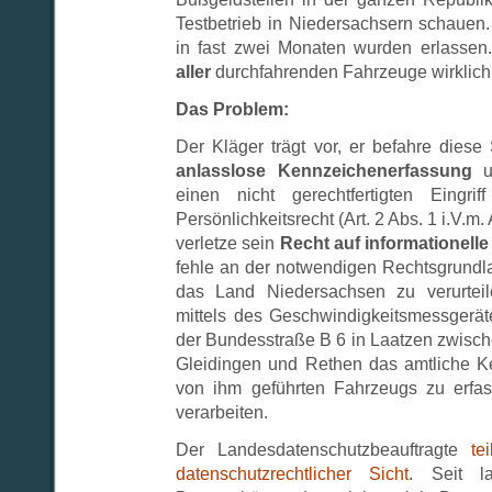
Testbetrieb in Niedersachsern schaue
in fast zwei Monaten wurden erlassen.
aller
durchfahrenden Fahrzeuge wirklich 
Das Problem:
Der Kläger trägt vor, er befahre diese S
anlasslose Kennzeichenerfassung
un
einen nicht gerechtfertigten Eingri
Persönlichkeitsrecht (Art. 2 Abs. 1 i.V.m. 
verletze sein
Recht auf informationell
fehle an der notwendigen Rechtsgrundlag
das Land Niedersachsen zu verurteil
mittels des Geschwindigkeitsmessgeräte
der Bundesstraße B 6 in Laatzen zwisch
Gleidingen und Rethen das amtliche K
von ihm geführten Fahrzeugs zu erfa
verarbeiten.
Der Landesdatenschutzbeauftragte
te
datenschutzrechtlicher Sicht
. Seit l