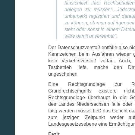
hinsichtlich ihrer Rechtschaffe
ablegen zu müssen“…Jederzeit
unbemerkt registriert und darau
zu können, ob man auf irgendei
steht oder sonst in einem Datenb
wäre damit unvereinbar“.
Der Datenschutzverstoß entfalle also nic
Kennzeichen beim Ausfahren wieder g
kein Verkehrsverstoß vorlag. Auch
Testbetrieb liefe, mache den Date
ungeschehen.
Eine Rechtsgrundlage zur Rec
Grundrechtseingriffs existiere n
Rechtsgrundlage überhaupt in die G
des Landes Niedersachsen falle oder
tätig werden müsse, ließ das Gericht dah
zum jetzigen Zeitpunkt weder a
Landesgesetzesebene eine Ermächtigung
Fazit: