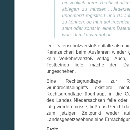
hinsichtlich ihrer Rechtschaffe
ablegen zu müssen“…Jederzeit
unbemerkt registriert und darau
zu können, ob man auf irgendei
steht oder sonst in einem Datenb
wäre damit unvereinbar“.
Der Datenschutzverstoß entfalle also nic
Kennzeichen beim Ausfahren wieder g
kein Verkehrsverstoß vorlag. Auch
Testbetrieb liefe, mache den Date
ungeschehen.
Eine Rechtsgrundlage zur Rec
Grundrechtseingriffs existiere n
Rechtsgrundlage überhaupt in die G
des Landes Niedersachsen falle oder
tätig werden müsse, ließ das Gericht dah
zum jetzigen Zeitpunkt weder a
Landesgesetzesebene eine Ermächtigung
Fazit: