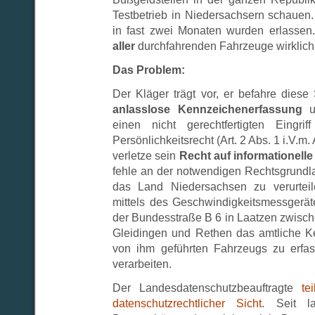
Testbetrieb in Niedersachsern schaue
in fast zwei Monaten wurden erlassen.
aller
durchfahrenden Fahrzeuge wirklich 
Das Problem:
Der Kläger trägt vor, er befahre diese S
anlasslose Kennzeichenerfassung
un
einen nicht gerechtfertigten Eingri
Persönlichkeitsrecht (Art. 2 Abs. 1 i.V.m. 
verletze sein
Recht auf informationell
fehle an der notwendigen Rechtsgrundlag
das Land Niedersachsen zu verurteil
mittels des Geschwindigkeitsmessgeräte
der Bundesstraße B 6 in Laatzen zwisch
Gleidingen und Rethen das amtliche K
von ihm geführten Fahrzeugs zu erfa
verarbeiten.
Der Landesdatenschutzbeauftragte
te
datenschutzrechtlicher Sicht
. Seit l