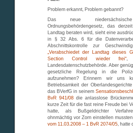
Problem erkannt, Problem gebannt?
Das neue niedersächsisc
Ordnungsbehördengesetz, das derzeit
Landtag beraten wird, sieht eine ausdr
in § 32 Abs. 6 für die Datenverar
Abschnittskontrolle zur Geschwindig
„Verabschiedet der Landtag dieses G
Section Control wieder frei“
,
Landesdatenschutzbehörde. Aber genügt 
gesetzliche Regelung in die Poliz
aufzunehmen? Erinnern wir uns k
Betriebsamkeit der Oberlandesgerichte
das BVerfG in seinem
Sensationsbeschl
BvR 941/08
die anlasslose Brückenme
kurze Zeit für die fast reine Freude bei
hatte, als Bußgeldrichter Verfahr
ohnmächtig vor Zorn einstellen musste
vom 11.03.2008 – 1 BvR 2074/05
, hatte