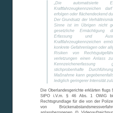
„Die automatisierte E
Kraftfahrzeugkennzeichen dar
erfolgen oder flächendeckend du
Der Grundsatz der Verhältnismä
Sinne ist im Übrigen nicht g
gesetzliche Ermächtigung di
Erfassung und Aus
Kraftfahrzeugkennzeichen ermö
konkrete Gefahrenlagen oder all
Risiken von Rechtsgutgefä
verletzungen einen Anlass zu
Kennzeichenerfassun
stichprobenhafte Durchführu
Maßnahme kann gegebenenfalls 
lediglich geringerer Intensität zul
Die Oberlandesgerichte erklärten flugs 
StPO i.V.m. § 46 Abs. 1 OWiG bil
Rechtsgrundlage für die von der Poli
von Brückenabstandsmessverfah
anlassbezogenen (!) Videoaufzeichnun