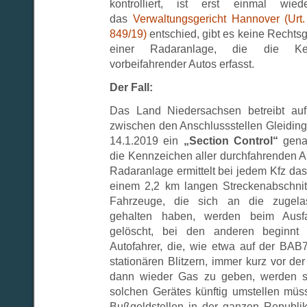
kontrolliert, ist erst einmal wie
das
Verwaltungsgericht Hannover (Urt.
849/19)
entschied, gibt es keine Rechtsg
einer Radaranlage, die die Ken
vorbeifahrender Autos erfasst.
Der Fall:
Das Land Niedersachsen betreibt au
zwischen den Anschlussstellen Gleidin
14.1.2019 ein
„Section Control“
gena
die Kennzeichen aller durchfahrenden A
Radaranlage ermittelt bei jedem Kfz da
einem 2,2 km langen Streckenabschnit
Fahrzeuge, die sich an die zugela
gehalten haben, werden beim Ausfa
gelöscht, bei den anderen beginnt 
Autofahrer, die, wie etwa auf der BAB7
stationären Blitzern, immer kurz vor d
dann wieder Gas zu geben, werden si
solchen Gerätes künftig umstellen mü
Bußgeldstellen in der ganzen Republi