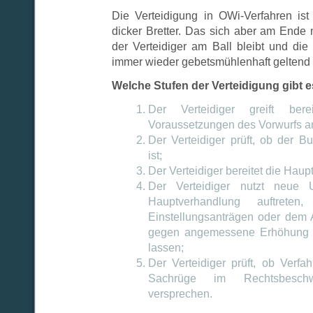
Die Verteidigung in OWi-Verfahren is
dicker Bretter. Das sich aber am Ende 
der Verteidiger am Ball bleibt und d
immer wieder gebetsmühlenhaft geltend
Welche Stufen der Verteidigung gibt 
Der Verteidiger greift bere
Voraussetzungen des Vorwurfs a
Der Verteidiger prüft, ob der 
ist;
Der Verteidiger bereitet die Haup
Der Verteidiger nutzt neue 
Hauptverhandlung auftreten
Einstellungsanträgen oder dem 
gegen angemessene Erhöhung d
lassen;
Der Verteidiger prüft, ob Verfa
Sachrüge im Rechtsbeschwe
versprechen.