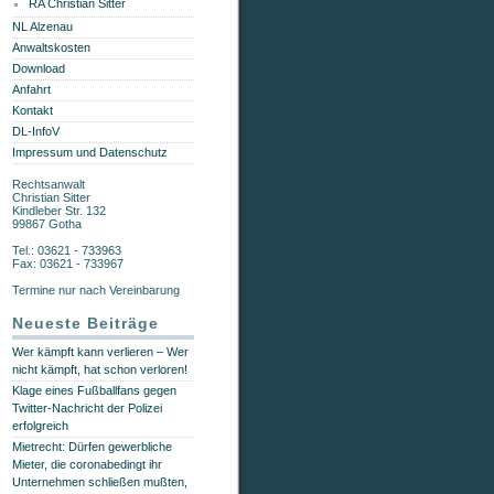
RA Christian Sitter
NL Alzenau
Anwaltskosten
Download
Anfahrt
Kontakt
DL-InfoV
Impressum und Datenschutz
Rechtsanwalt
Christian Sitter
Kindleber Str. 132
99867 Gotha
Tel.: 03621 - 733963
Fax: 03621 - 733967
Termine nur nach Vereinbarung
Neueste Beiträge
Wer kämpft kann verlieren – Wer
nicht kämpft, hat schon verloren!
Klage eines Fußballfans gegen
Twitter-Nachricht der Polizei
erfolgreich
Mietrecht: Dürfen gewerbliche
Mieter, die coronabedingt ihr
Unternehmen schließen mußten,