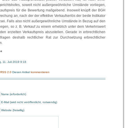
richtshofes, soweit nicht außergewöhnliche Umstände vorliegen,
erkaufspreis für die Bewertung maßgebend. Insoweit knüpft der BGH
echung an, nach der der effektive Verkaufserlös der beste Indikator
sei. Falls also nicht außergewöhnliche Umstände in Bezug auf den
liegen, so z. B. Verkauf zu einem erheblich unter dem Verkehrswert
 den erzielten Verkaufspreis abzustellen. Gerade in erbrechtlichen
sfragen deshalb rechtlicher Rat zur Durchsetzung erbrechtlicher
n.
«
, 11. Juli 2019 9:16
:
RSS 2.0
Diesen Artikel
kommentieren
Name (erforderlich)
E-Mail (wird nicht veröffentlicht, notwendig)
Website (freiwillig)