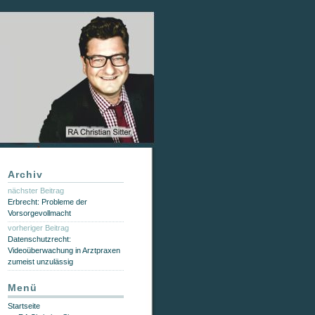
Archiv
nächster Beitrag
Erbrecht: Probleme der
Vorsorgevollmacht
vorheriger Beitrag
Datenschutzrecht:
Videoüberwachung in Arztpraxen
zumeist unzulässig
Menü
Startseite