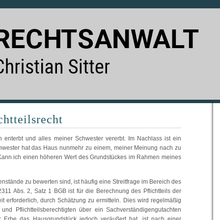
chtteilsrecht
 enterbt und alles meiner Schwester vererbt. Im Nachlass ist ein
hwester hat das Haus nunmehr zu einem, meiner Meinung nach zu
. Kann ich einen höheren Wert des Grundstückes im Rahmen meines
tände zu bewerten sind, ist häufig eine Streitfrage im Bereich des
 2311 Abs. 2, Satz 1 BGB ist für die Berechnung des Pflichtteils der
t erforderlich, durch Schätzung zu ermitteln. Dies wird regelmäßig
 und Pflichtteilsberechtigten über ein Sachverständigengutachten
er Erbe das Hausgrundstück jedoch veräußert hat, ist nach einer