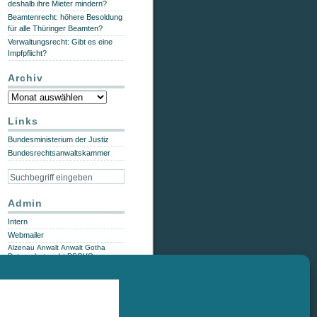
deshalb ihre Mieter mindern?
Beamtenrecht: höhere Besoldung
für alle Thüringer Beamten?
Verwaltungsrecht: Gibt es eine
Impfpflicht?
Archiv
Archiv
Links
Bundesministerium der Justiz
Bundesrechtsanwaltskammer
Admin
Intern
Webmailer
Alzenau
Anwalt
Anwalt Gotha
Datenschutzrecht
DSGVO
Fachanwalt
Fußball
Gotha
Geschwindigkeitsverstoß
Hildburghausen
IT-Recht
Knöllchen
Ordnungswidrigkeit
Ordnungswidrigkeiten
OWi
OWi-
Recht
Persönlichkeitsrecht