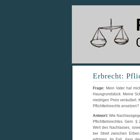
Erbrecht: Pfli
Frage:
Mein Vater hat mich
Hausgrundstück. Meine Sc
niedrigen Preis veräußert
Pflichtteilsrechts ansetzen?
Antwort:
Wie Nachlassgegens
Pflichtteilsrechtes. Gem. §
Wert des Nachlasses, sowei
bei Streit zwischen Erben
erfolgen. Im Fall, dass d