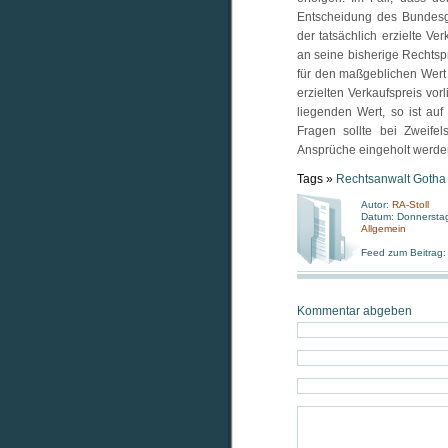
Entscheidung des Bundesge
der tatsächlich erzielte V
an seine bisherige Rechtspr
für den maßgeblichen Wert 
erzielten Verkaufspreis vor
liegenden Wert, so ist auf
Fragen sollte bei Zweifel
Ansprüche eingeholt werde
Tags »
Rechtsanwalt Gotha
Autor:
RA-Stoll
Datum: Donnerstag
Allgemein
Feed zum Beitrag
Kommentar abgeben