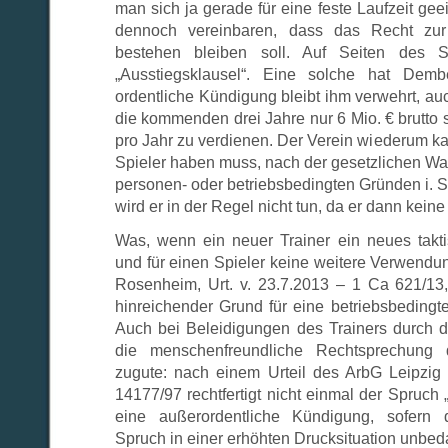
man sich ja gerade für eine feste Laufzeit gee
dennoch vereinbaren, dass das Recht zur
bestehen bleiben soll. Auf Seiten des S
„Ausstiegsklausel“. Eine solche hat Demb
ordentliche Kündigung bleibt ihm verwehrt, auc
die kommenden drei Jahre nur 6 Mio. € brutto st
pro Jahr zu verdienen. Der Verein wiederum ka
Spieler haben muss, nach der gesetzlichen Wart
personen- oder betriebsbedingten Gründen i. 
wird er in der Regel nicht tun, da er dann kei
Was, wenn ein neuer Trainer ein neues takt
und für einen Spieler keine weitere Verwendu
Rosenheim, Urt. v. 23.7.2013 – 1 Ca 621/13
hinreichender Grund für eine betriebsbedingt
Auch bei Beleidigungen des Trainers durch 
die menschenfreundliche Rechtsprechung d
zugute: nach einem Urteil des ArbG Leipzi
14177/97 rechtfertigt nicht einmal der Spruch „
eine außerordentliche Kündigung, sofern 
Spruch in einer erhöhten Drucksituation unbeda