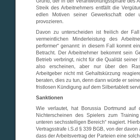
Grund, der in der Verantwortungssphäre des Ar
Streik des Arbeitnehmers entfällt die Vergütu
edlen Motiven seiner Gewerkschaft oder
provozieren.
Davon zu unterscheiden ist freilich der Fall
vermeintlichen Minderleistung des Arbeit
performer“ genannt: in diesem Fall kommt ein
Betracht. Der Arbeitnehmer bekommt sein Gel
Betrieb verbringt, nicht für die Qualität sein
also erscheinen, aber nur über den Ras
Arbeitgeber nicht mit Gehaltskürzung reagier
beraten, dies zu tun, denn dann würde er sein
fristlosen Kündigung auf dem Silbertablett serv
Sanktionen
Wie verlautet, hat Borussia Dortmund auf 
Nichterscheinen des Spielers zum Training 
unteren sechsstelligen Bereich“ reagiert. Hier
Vertragsstrafe i.S.d § 339 BGB, von der davo
dass der Arbeitsvertrag der Parteien eine solc