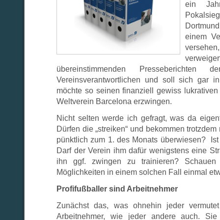
ein Jah
Pokals
Dortmun
einem Ve
versehe
verwe
übereinstimmenden Presseberichten
Vereinsverantwortlichen und soll sich gar in
möchte so seinen finanziell gewiss lukrativ
Weltverein Barcelona erzwingen.
Nicht selten werde ich gefragt, was da eigentli
Dürfen die „streiken“ und bekommen trotzdem 
pünktlich zum 1. des Monats überwiesen? Is
Darf der Verein ihm dafür wenigstens eine S
ihn ggf. zwingen zu trainieren? Schauen 
Möglichkeiten in einem solchen Fall einmal et
Profifußballer sind Arbeitnehmer
Zunächst das, was ohnehin jeder vermutet h
Arbeitnehmer, wie jeder andere auch. Sie u